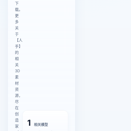
下
载。
更
多
关
于
【人
手】
的
相
关
3D
素
材
资
源，
尽
在
创
造
1
相关模型
家