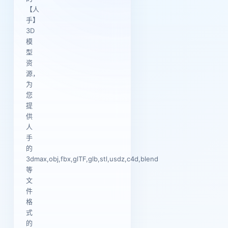
【人
手】
3D
模
型
资
源，
为
您
提
供
人
手
的
3dmax,obj,fbx,glTF,glb,stl,usdz,c4d,blend
等
文
件
格
式
的