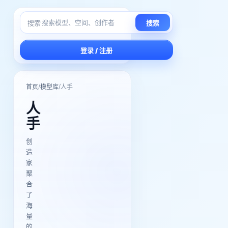
搜索
搜索
登录 / 注册
/
/
首页
模型库
人手
人
手
创
造
家
聚
合
了
海
量
的