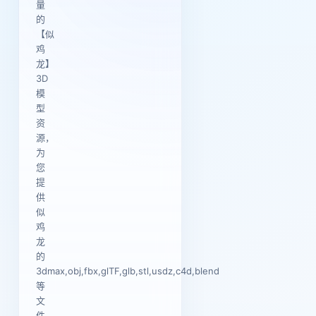
量
的
【似
鸡
龙】
3D
模
型
资
源，
为
您
提
供
似
鸡
龙
的
3dmax,obj,fbx,glTF,glb,stl,usdz,c4d,blend
等
文
件