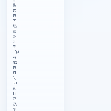
格
式
的
下
载。
更
多
关
于
【似
鸡
龙】
的
相
关
3D
素
材
资
源，
尽