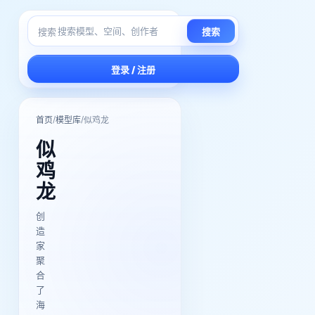
搜索
搜索
登录 / 注册
/
/
首页
模型库
似鸡龙
似
鸡
龙
创
造
家
聚
合
了
海