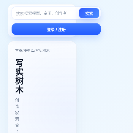
搜索
搜索
登录 / 注册
/
/
首页
模型库
写实树木
写
实
树
木
创
造
家
聚
合
了