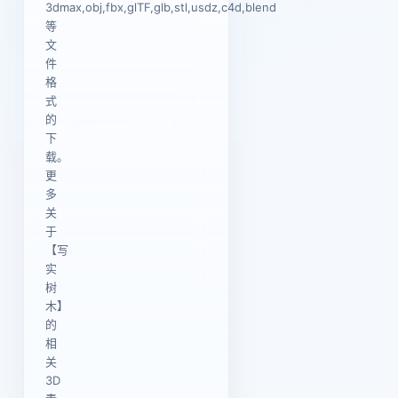
3dmax,obj,fbx,glTF,glb,stl,usdz,c4d,blend
等
文
件
格
式
的
下
载。
更
多
关
于
【写
实
树
木】
的
相
关
3D