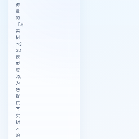
海
量
的
【写
实
树
木】
3D
模
型
资
源，
为
您
提
供
写
实
树
木
的