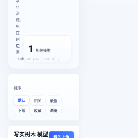
素
材
资
源，
尽
在
创
造
1
相关模型
家
（chuangzaojia.com）。
排序
默认
相关
最新
下载
收藏
浏览
写实树木 模型
我的上传