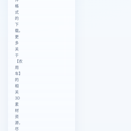
格
式
的
下
载。
更
多
关
于
【农
用
车】
的
相
关
3D
素
材
资
源，
尽