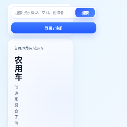
搜索
搜索
登录 / 注册
/
/
首页
模型库
农用车
农
用
车
创
造
家
聚
合
了
海