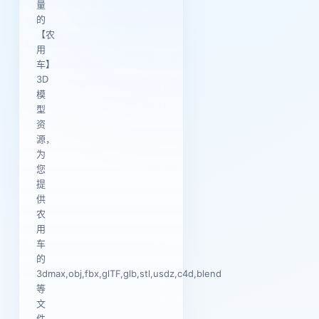
量
的
【农
用
车】
3D
模
型
资
源，
为
您
提
供
农
用
车
的
3dmax,obj,fbx,glTF,glb,stl,usdz,c4d,blend
等
文
件