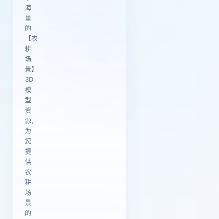
海
量
的
【农
耕
场
景】
3D
模
型
资
源，
为
您
提
供
农
耕
场
景
的