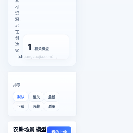
素
材
资
源，
尽
在
创
造
1
相关模型
家
（chuangzaojia.com）。
排序
默认
相关
最新
下载
收藏
浏览
农耕场景 模型
我的上传