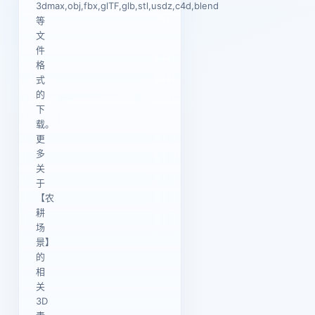
3dmax,obj,fbx,glTF,glb,stl,usdz,c4d,blend
等
文
件
格
式
的
下
载。
更
多
关
于
【农
耕
场
景】
的
相
关
3D