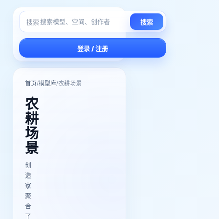
搜索
搜索
登录 / 注册
/
/
首页
模型库
农耕场景
农
耕
场
景
创
造
家
聚
合
了