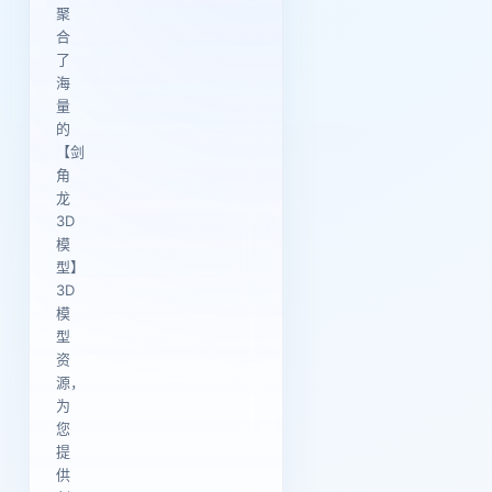
聚
合
了
海
量
的
【剑
角
龙
3D
模
型】
3D
模
型
资
源，
为
您
提
供