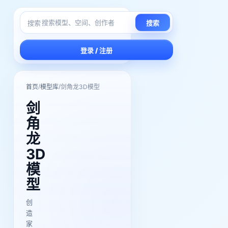
搜索
搜索
登录 / 注册
/
/
首页
模型库
剑角龙3D模型
剑
角
龙
3D
模
型
创
造
家