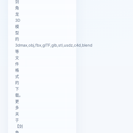
剑
角
龙
3D
模
型
的
3dmax,obj,fbx,glTF,glb,stl,usdz,c4d,blend
等
文
件
格
式
的
下
载。
更
多
关
于
【剑
角