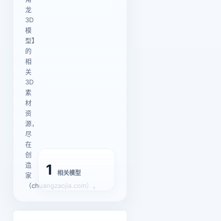
龙
3D
模
型】
的
相
关
3D
素
材
资
源，
尽
在
创
造
1
相关模型
家
（chuangzaojia.com）。