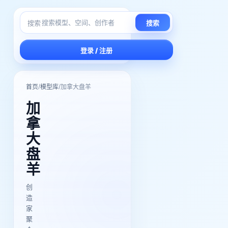
搜索
搜索
登录 / 注册
/
/
首页
模型库
加拿大盘羊
加
拿
大
盘
羊
创
造
家
聚