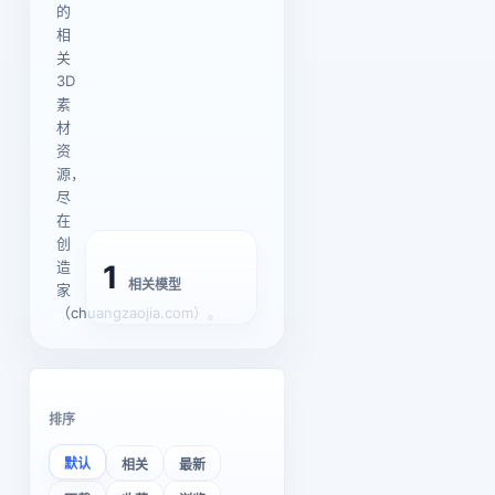
的
相
关
3D
素
材
资
源，
尽
在
创
造
1
相关模型
家
（chuangzaojia.com）。
排序
默认
相关
最新