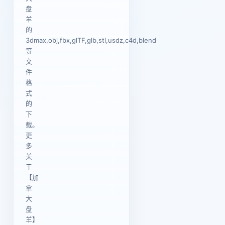
盘
羊
的
3dmax,obj,fbx,glTF,glb,stl,usdz,c4d,blend
等
文
件
格
式
的
下
载。
更
多
关
于
【加
拿
大
盘
羊】