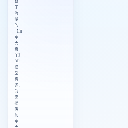
合
了
海
量
的
【加
拿
大
盘
羊】
3D
模
型
资
源，
为
您
提
供
加
拿
大