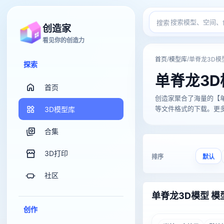
搜索
创造家
看见你的创造力
/
/
首页
模型库
单脊龙3D模
探索
单脊龙3D
首页
创造家聚合了海量的【单脊龙3D
等文件格式的下载。更多关
3D模型库
合集
3D打印
排序
默认
社区
单脊龙3D模型 模
创作