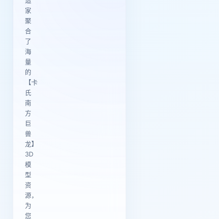
造
家
聚
合
了
海
量
的
【卡
氏
南
方
巨
兽
龙】
3D
模
型
资
源，
为
您