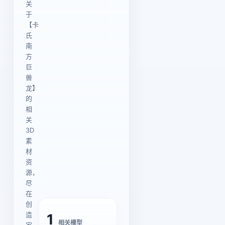
关
于
【卡
氏
南
方
巨
兽
龙】
的
相
关
3D
素
材
资
源，
尽
在
创
造
1
相关模型