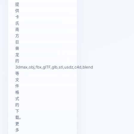
提
供
卡
氏
南
方
巨
兽
龙
的
3dmax,obj,fbx,glTF,glb,stl,usdz,c4d,blend
等
文
件
格
式
的
下
载。
更
多