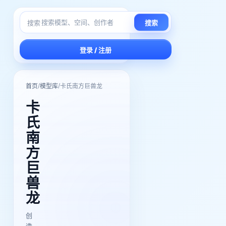
搜索
搜索
登录 / 注册
/
/
首页
模型库
卡氏南方巨兽龙
卡
氏
南
方
巨
兽
龙
创