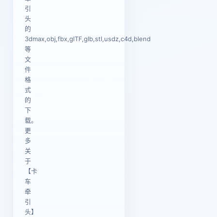
引
头
的
3dmax,obj,fbx,glTF,glb,stl,usdz,c4d,blend
等
文
件
格
式
的
下
载。
更
多
关
于
【卡
车
牵
引
头】