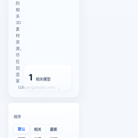
的
相
关
3D
素
材
资
源，
尽
在
创
造
1
相关模型
家
（chuangzaojia.com）。
排序
默认
相关
最新