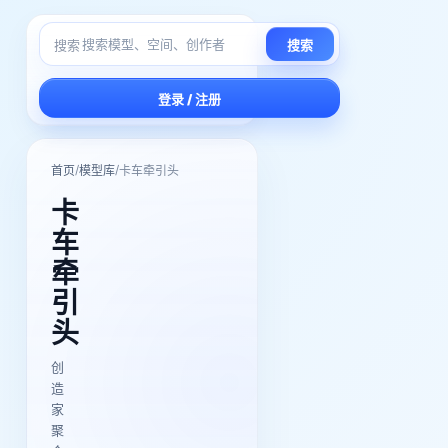
搜索
搜索
登录 / 注册
/
/
首页
模型库
卡车牵引头
卡
车
牵
引
头
创
造
家
聚