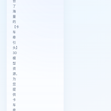
合
了
海
量
的
【卡
车
牵
引
头】
3D
模
型
资
源，
为
您
提
供
卡
车
牵