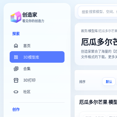
搜索
创造家
看见你的创造力
/
/
首页
模型库
厄瓜多尔芒
探索
厄瓜多尔
首页
创造家聚合了海量的【厄瓜多尔
文件格式的下载。更多关于
3D模型库
合集
3D打印
排序
默认
社区
厄瓜多尔芒果 模
创作