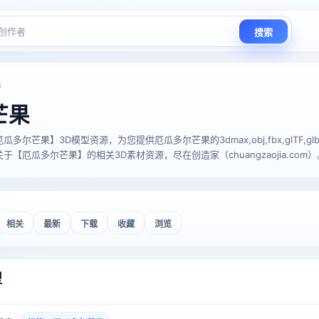
搜索
果
芒果
芒果】3D模型资源，为您提供厄瓜多尔芒果的3dmax,obj,fbx,glTF,glb,stl,
【厄瓜多尔芒果】的相关3D素材资源，尽在创造家（chuangzaojia.com）
相关
最新
下载
收藏
浏览
型