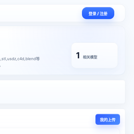
登录 / 注册
1
相关模型
usdz,c4d,blend等
。
我的上传