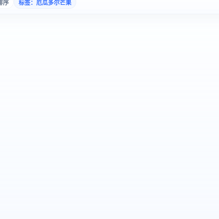
排序
标签：厄瓜多尔芒果