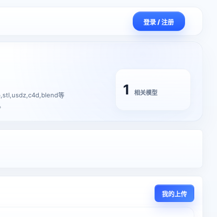
登录 / 注册
1
相关模型
usdz,c4d,blend等
。
我的上传