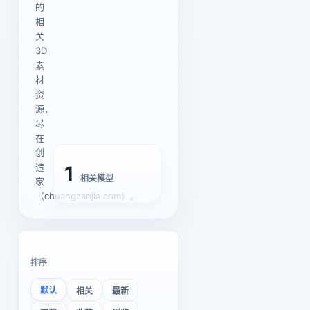
的
相
关
3D
素
材
资
源，
尽
在
创
造
1
相关模型
家
（chuangzaojia.com）。
排序
默认
相关
最新