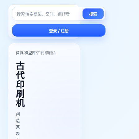
搜索
搜索
登录 / 注册
/
/
首页
模型库
古代印刷机
古
代
印
刷
机
创
造
家
聚