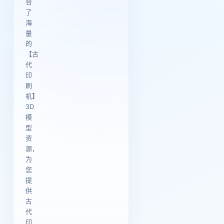
合
了
海
量
的
【古
代
印
刷
机】
3D
模
型
资
源，
为
您
提
供
古
代
印