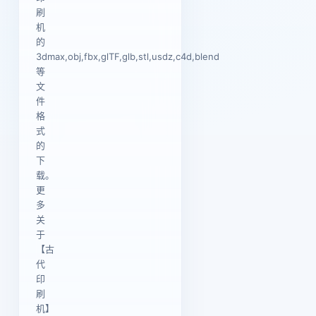
刷
机
的
3dmax,obj,fbx,glTF,glb,stl,usdz,c4d,blend
等
文
件
格
式
的
下
载。
更
多
关
于
【古
代
印
刷
机】