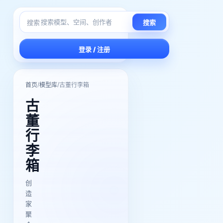
搜索
搜索
登录 / 注册
/
/
首页
模型库
古董行李箱
古
董
行
李
箱
创
造
家
聚