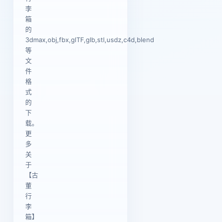
李
箱
的
3dmax,obj,fbx,glTF,glb,stl,usdz,c4d,blend
等
文
件
格
式
的
下
载。
更
多
关
于
【古
董
行
李
箱】