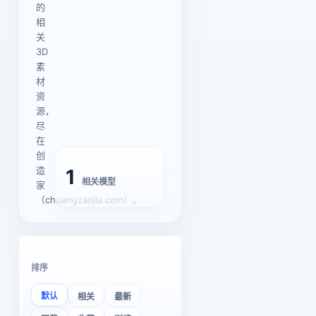
的
相
关
3D
素
材
资
源，
尽
在
创
造
1
相关模型
家
（chuangzaojia.com）。
排序
默认
相关
最新