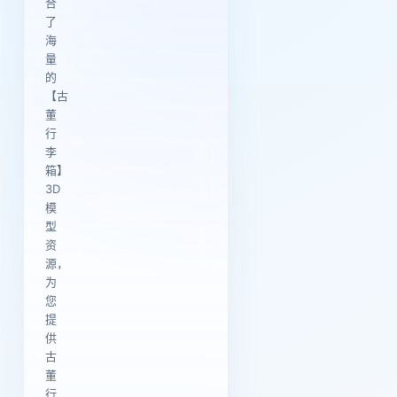
合
了
海
量
的
【古
董
行
李
箱】
3D
模
型
资
源，
为
您
提
供
古
董
行