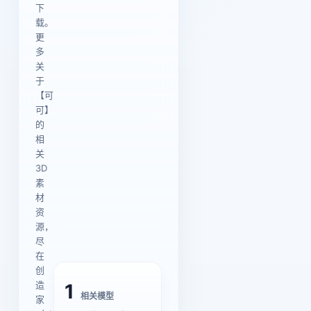
下
载。
更
多
关
于
【可
可】
的
相
关
3D
素
材
资
源，
尽
在
创
造
1
相关模型
家