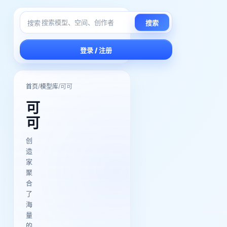
搜索
搜索
登录 / 注册
/
/
首页
模型库
可可
可
可
创
造
家
聚
合
了
海
量
的