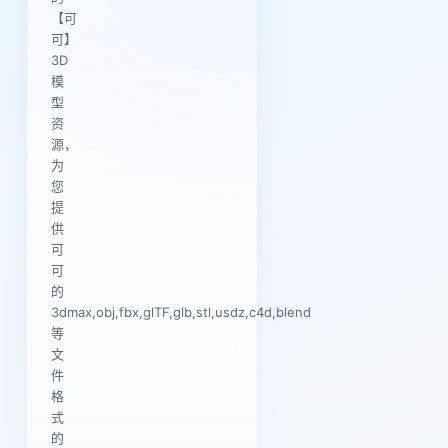
【可
可】
3D
模
型
资
源，
为
您
提
供
可
可
的
3dmax,obj,fbx,glTF,glb,stl,usdz,c4d,blend
等
文
件
格
式
的