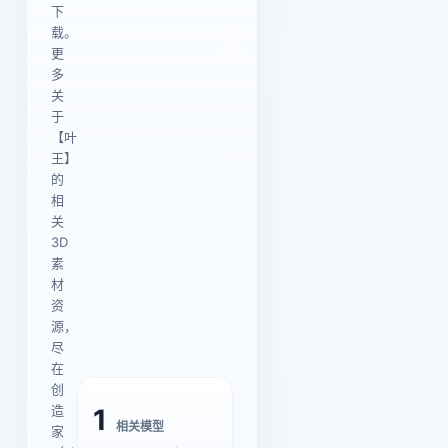
下
载。
更
多
关
于
【叶
王】
的
相
关
3D
素
材
资
源，
尽
在
创
造
1
相关模型
家