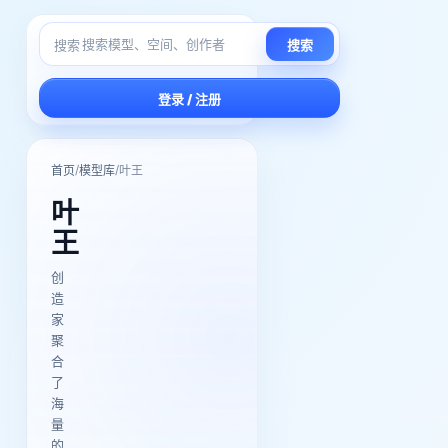
搜索
搜索
登录 / 注册
/
/
首页
模型库
叶王
叶
王
创
造
家
聚
合
了
海
量
的