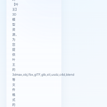
【叶
王】
3D
模
型
资
源，
为
您
提
供
叶
王
的
3dmax,obj,fbx,glTF,glb,stl,usdz,c4d,blend
等
文
件
格
式
的