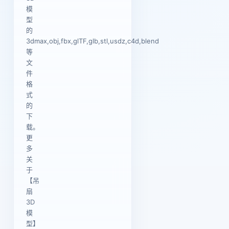
模
型
的
3dmax,obj,fbx,glTF,glb,stl,usdz,c4d,blend
等
文
件
格
式
的
下
载。
更
多
关
于
【吊
扇
3D
模
型】