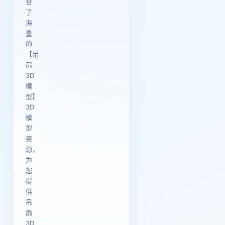
合
了
海
量
的
【吊
扇
3D
模
型】
3D
模
型
资
源，
为
您
提
供
吊
扇
3D