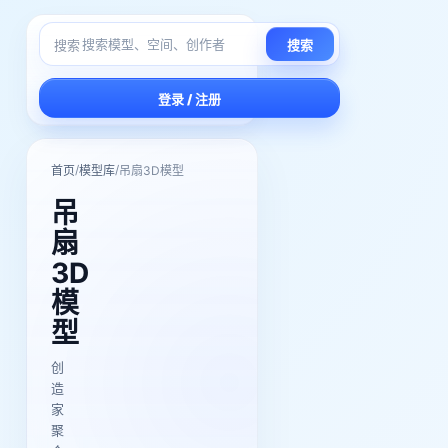
搜索
搜索
登录 / 注册
/
/
首页
模型库
吊扇3D模型
吊
扇
3D
模
型
创
造
家
聚