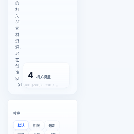
的
相
关
3D
素
材
资
源，
尽
在
创
造
4
相关模型
家
（chuangzaojia.com）。
排序
默认
相关
最新