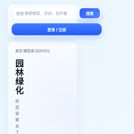
搜索
搜索
登录 / 注册
/
/
首页
模型库
园林绿化
园
林
绿
化
创
造
家
聚
合
了