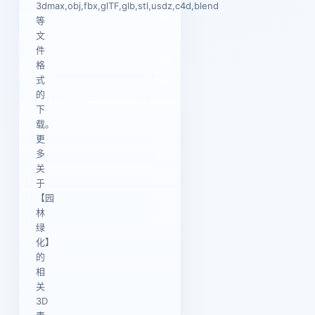
3dmax,obj,fbx,glTF,glb,stl,usdz,c4d,blend
等
文
件
格
式
的
下
载。
更
多
关
于
【园
林
绿
化】
的
相
关
3D