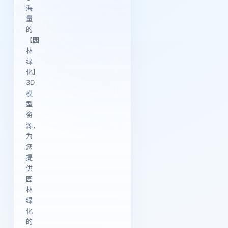
海
量
的
【园
林
绿
化】
3D
模
型
资
源，
为
您
提
供
园
林
绿
化
的