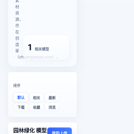
素
材
资
源，
尽
在
创
造
1
相关模型
家
（chuangzaojia.com）。
排序
默认
相关
最新
下载
收藏
浏览
园林绿化 模型
我的上传