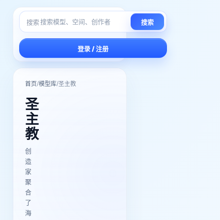
搜索
搜索
登录 / 注册
/
/
首页
模型库
圣主教
圣
主
教
创
造
家
聚
合
了
海