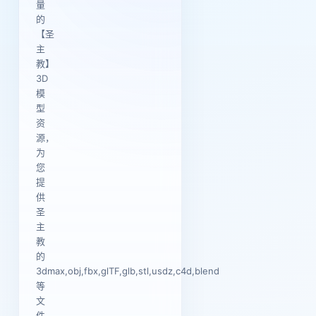
量
的
【圣
主
教】
3D
模
型
资
源，
为
您
提
供
圣
主
教
的
3dmax,obj,fbx,glTF,glb,stl,usdz,c4d,blend
等
文
件