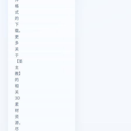
格
式
的
下
载。
更
多
关
于
【圣
主
教】
的
相
关
3D
素
材
资
源，
尽