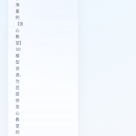
海
量
的
【圣
心
教
堂】
3D
模
型
资
源，
为
您
提
供
圣
心
教
堂
的