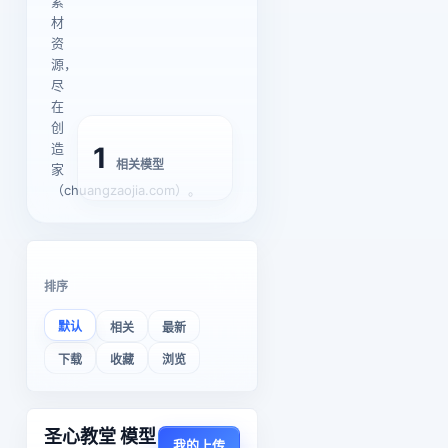
素
材
资
源，
尽
在
创
造
1
相关模型
家
（chuangzaojia.com）。
排序
默认
相关
最新
下载
收藏
浏览
圣心教堂 模型
我的上传