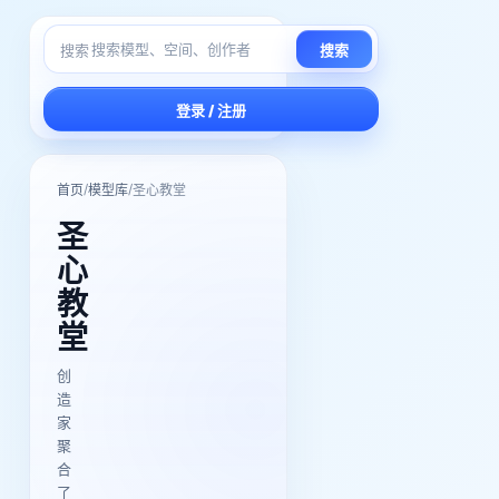
搜索
搜索
登录 / 注册
/
/
首页
模型库
圣心教堂
圣
心
教
堂
创
造
家
聚
合
了