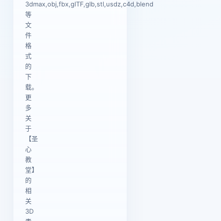
3dmax,obj,fbx,glTF,glb,stl,usdz,c4d,blend
等
文
件
格
式
的
下
载。
更
多
关
于
【圣
心
教
堂】
的
相
关
3D