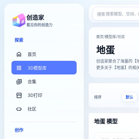
搜索
创造家
看见你的创造力
/
/
首页
模型库
地蛋
探索
地蛋
首页
创造家聚合了海量的【地蛋】3
更多关于【地蛋】的相关3D
3D模型库
合集
3D打印
排序
默认
社区
地蛋 模型
创作