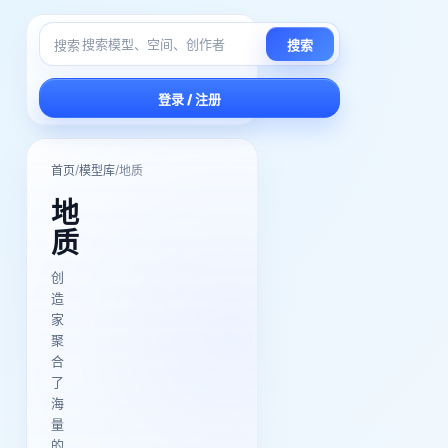
搜索
搜索
登录 / 注册
/
/
首页
模型库
地质
地
质
创
造
家
聚
合
了
海
量
的