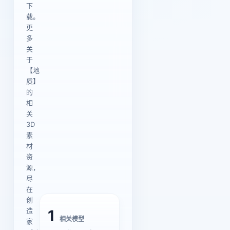
下
载。
更
多
关
于
【地
质】
的
相
关
3D
素
材
资
源，
尽
在
创
造
1
相关模型
家