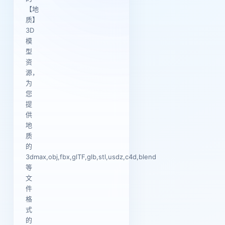
【地
质】
3D
模
型
资
源，
为
您
提
供
地
质
的
3dmax,obj,fbx,glTF,glb,stl,usdz,c4d,blend
等
文
件
格
式
的