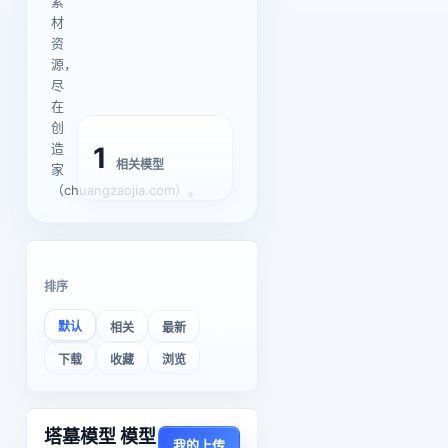
素
材
资
源，
尽
在
创
造
1
相关模型
家
（chuangzaojia.com）。
排序
默认
相关
最新
下载
收藏
浏览
塔墓模型 模型
我的上传