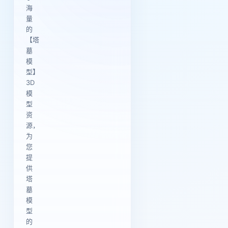
海
量
的
【塔
墓
模
型】
3D
模
型
资
源，
为
您
提
供
塔
墓
模
型
的