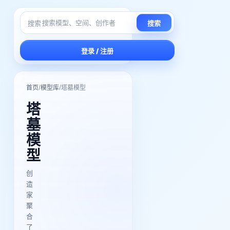
搜索
搜索
登录 / 注册
/
/
首页
模型库
塔墓模型
塔
墓
模
型
创
造
家
聚
合
了