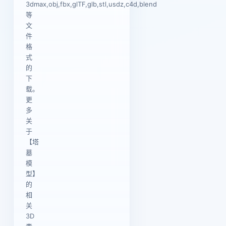
3dmax,obj,fbx,glTF,glb,stl,usdz,c4d,blend
等
文
件
格
式
的
下
载。
更
多
关
于
【塔
墓
模
型】
的
相
关
3D