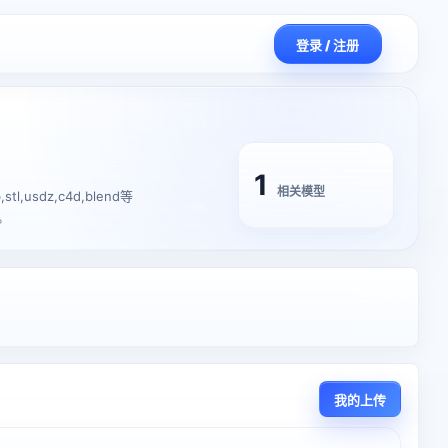
登录 / 注册
1
相关模型
usdz,c4d,blend等
。
我的上传