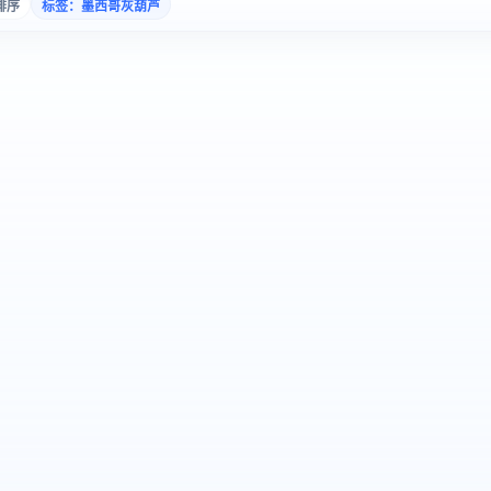
排序
标签：墨西哥灰葫芦