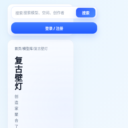
搜索
搜索
登录 / 注册
/
/
首页
模型库
复古壁灯
复
古
壁
灯
创
造
家
聚
合
了