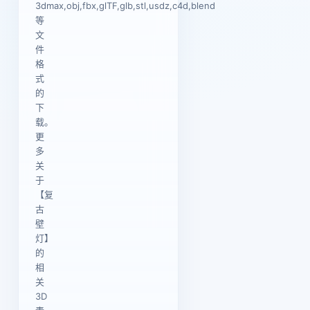
3dmax,obj,fbx,glTF,glb,stl,usdz,c4d,blend
等
文
件
格
式
的
下
载。
更
多
关
于
【复
古
壁
灯】
的
相
关
3D