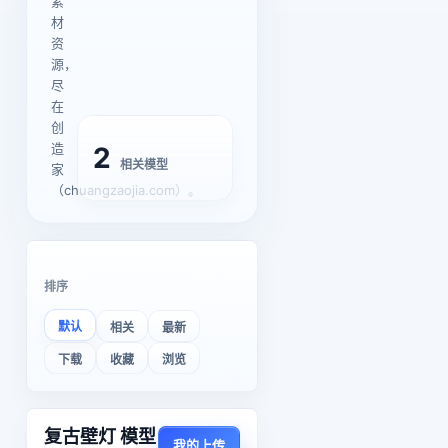
素
材
资
源，
尽
在
创
造
2
相关模型
家
（chuangzaojia.com）。
排序
默认
相关
最新
下载
收藏
浏览
复古壁灯 模型
我的上传