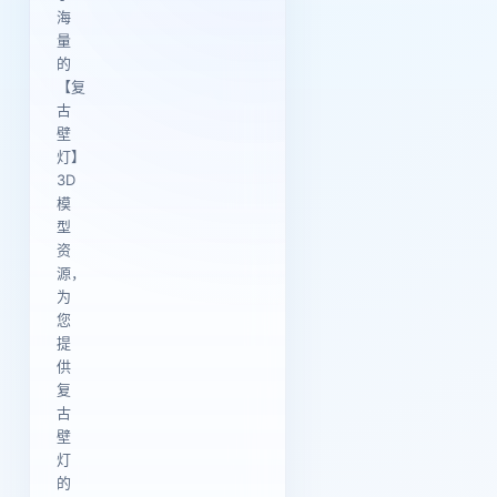
海
量
的
【复
古
壁
灯】
3D
模
型
资
源，
为
您
提
供
复
古
壁
灯
的