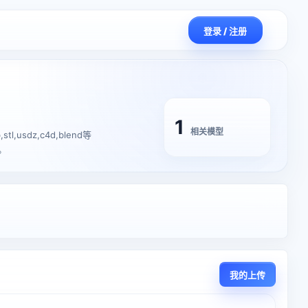
登录 / 注册
1
相关模型
usdz,c4d,blend等
。
我的上传