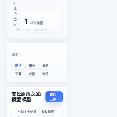
尽
在
创
造
1
相关模型
家
（chuangzaojia.com）。
排序
默认
相关
最新
下载
收藏
浏览
安氏原角龙3D
我的
模型 模型
上传
当前 1 个结果
默认排序