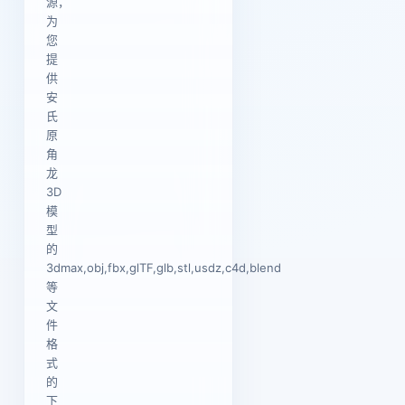
源，
为
您
提
供
安
氏
原
角
龙
3D
模
型
的
3dmax,obj,fbx,glTF,glb,stl,usdz,c4d,blend
等
文
件
格
式
的
下