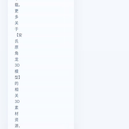
载。
更
多
关
于
【安
氏
原
角
龙
3D
模
型】
的
相
关
3D
素
材
资
源，