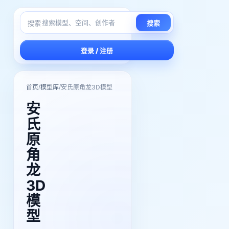
搜索
搜索
登录 / 注册
/
/
首页
模型库
安氏原角龙3D模型
安
氏
原
角
龙
3D
模
型