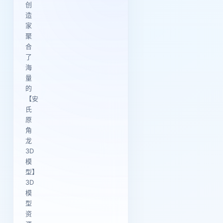
创
造
家
聚
合
了
海
量
的
【安
氏
原
角
龙
3D
模
型】
3D
模
型
资