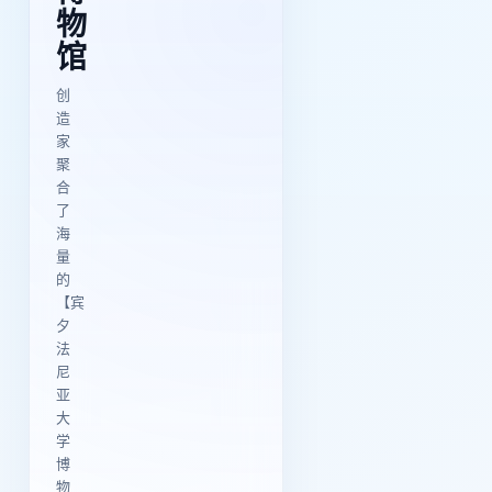
物
馆
创
造
家
聚
合
了
海
量
的
【宾
夕
法
尼
亚
大
学
博
物