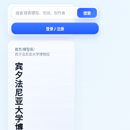
搜索
搜索
登录 / 注册
/
/
首页
模型库
宾夕法尼亚大学博物馆
宾
夕
法
尼
亚
大
学
博