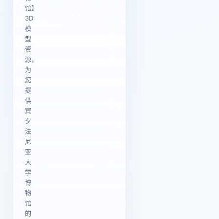
馆】
3D
模
型
资
源，
为
您
提
供
宾
夕
法
尼
亚
大
学
博
物
馆
的