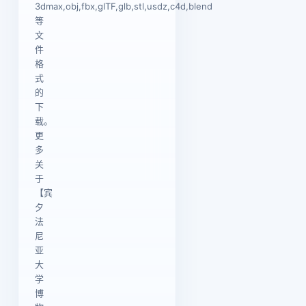
3dmax,obj,fbx,glTF,glb,stl,usdz,c4d,blend
等
文
件
格
式
的
下
载。
更
多
关
于
【宾
夕
法
尼
亚
大
学
博