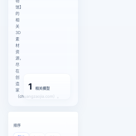
物
馆】
的
相
关
3D
素
材
资
源，
尽
在
创
造
1
相关模型
家
（chuangzaojia.com）。
排序