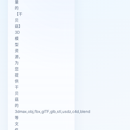
量
的
【干
贝
菇】
3D
模
型
资
源，
为
您
提
供
干
贝
菇
的
3dmax,obj,fbx,glTF,glb,stl,usdz,c4d,blend
等
文
件