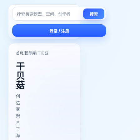
搜索
搜索
登录 / 注册
/
/
首页
模型库
干贝菇
干
贝
菇
创
造
家
聚
合
了
海