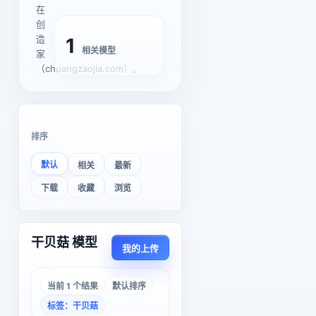
在
创
造
1
相关模型
家
（chuangzaojia.com）。
排序
默认
相关
最新
下载
收藏
浏览
干贝菇 模型
我的上传
当前 1 个结果
默认排序
标签：干贝菇