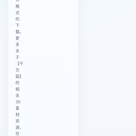
格
式
的
下
载。
更
多
关
于
【干
贝
菇】
的
相
关
3D
素
材
资
源，
尽