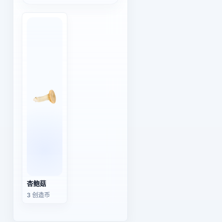
杏鲍菇
3 创造币