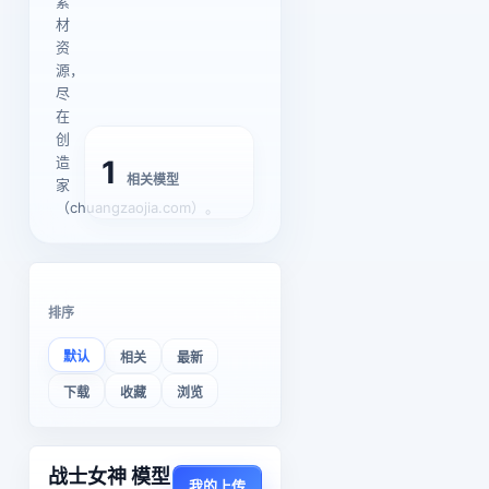
素
材
资
源，
尽
在
创
造
1
相关模型
家
（chuangzaojia.com）。
排序
默认
相关
最新
下载
收藏
浏览
战士女神 模型
我的上传