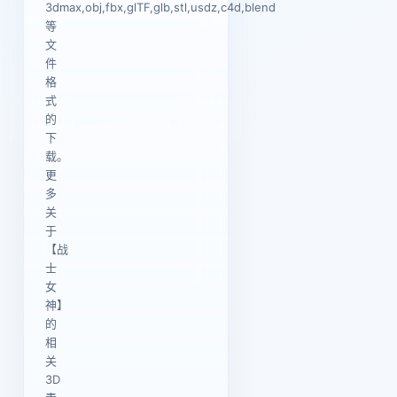
3dmax,obj,fbx,glTF,glb,stl,usdz,c4d,blend
等
文
件
格
式
的
下
载。
更
多
关
于
【战
士
女
神】
的
相
关
3D