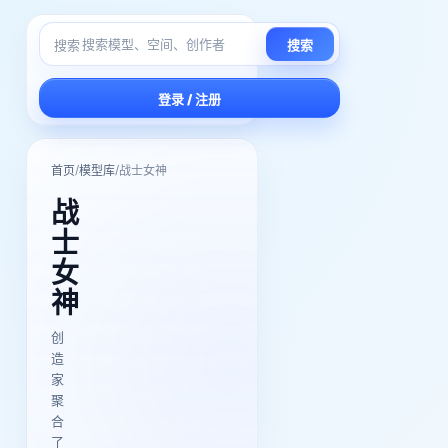
搜索
搜索
登录 / 注册
/
/
首页
模型库
战士女神
战
士
女
神
创
造
家
聚
合
了