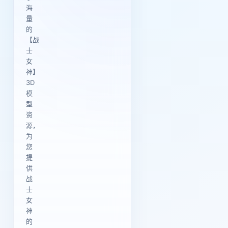
海
量
的
【战
士
女
神】
3D
模
型
资
源，
为
您
提
供
战
士
女
神
的