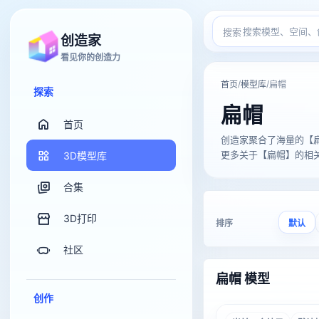
搜索
创造家
看见你的创造力
/
/
首页
模型库
扁帽
探索
扁帽
首页
创造家聚合了海量的【扁帽】3
更多关于【扁帽】的相关3D
3D模型库
合集
3D打印
排序
默认
社区
扁帽 模型
创作