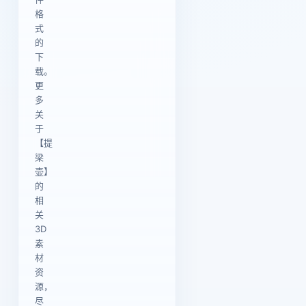
格
式
的
下
载。
更
多
关
于
【提
梁
壶】
的
相
关
3D
素
材
资
源，
尽