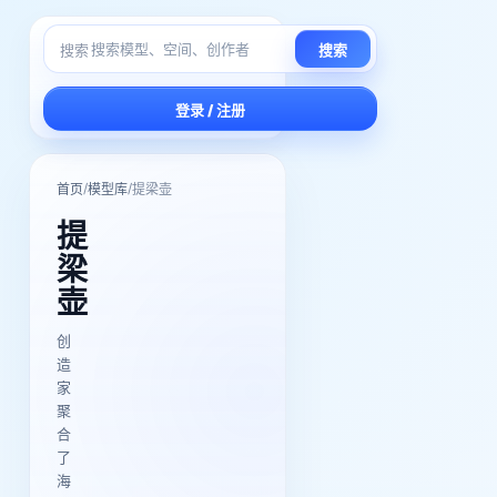
搜索
搜索
登录 / 注册
/
/
首页
模型库
提梁壶
提
梁
壶
创
造
家
聚
合
了
海