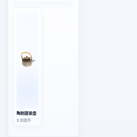
陶制提梁壶
3 创造币