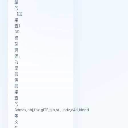
量
的
【提
梁
壶】
3D
模
型
资
源，
为
您
提
供
提
梁
壶
的
3dmax,obj,fbx,glTF,glb,stl,usdz,c4d,blend
等
文
件