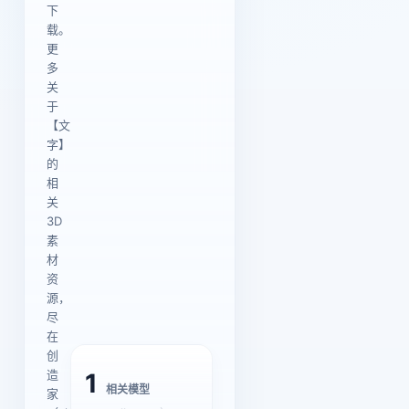
下
载。
更
多
关
于
【文
字】
的
相
关
3D
素
材
资
源，
尽
在
创
造
1
相关模型
家