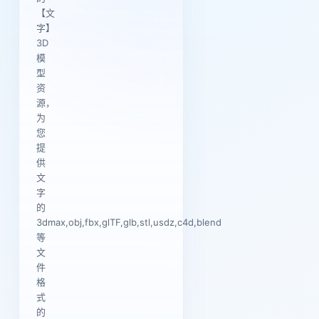
【文
字】
3D
模
型
资
源，
为
您
提
供
文
字
的
3dmax,obj,fbx,glTF,glb,stl,usdz,c4d,blend
等
文
件
格
式
的