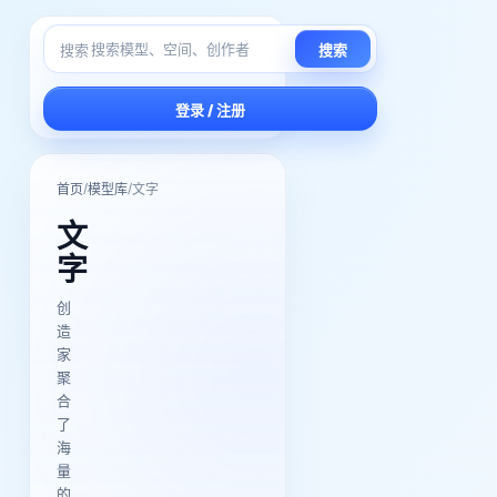
搜索
搜索
登录 / 注册
/
/
首页
模型库
文字
文
字
创
造
家
聚
合
了
海
量
的