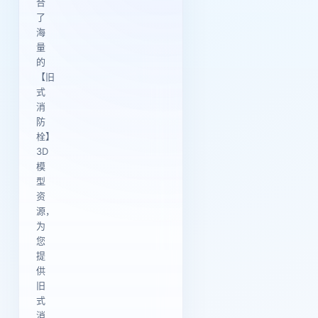
合
了
海
量
的
【旧
式
消
防
栓】
3D
模
型
资
源，
为
您
提
供
旧
式
消