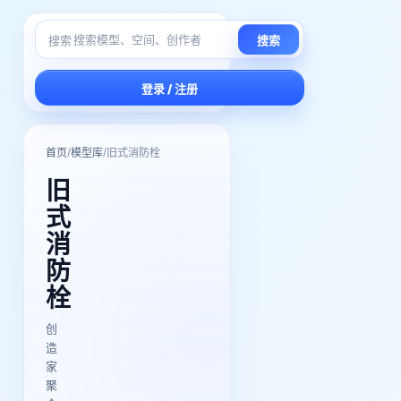
搜索
搜索
登录 / 注册
/
/
首页
模型库
旧式消防栓
旧
式
消
防
栓
创
造
家
聚