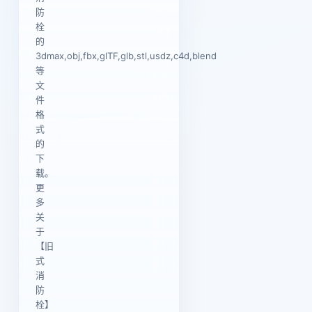
防
栓
的
3dmax,obj,fbx,glTF,glb,stl,usdz,c4d,blend
等
文
件
格
式
的
下
载。
更
多
关
于
【旧
式
消
防
栓】