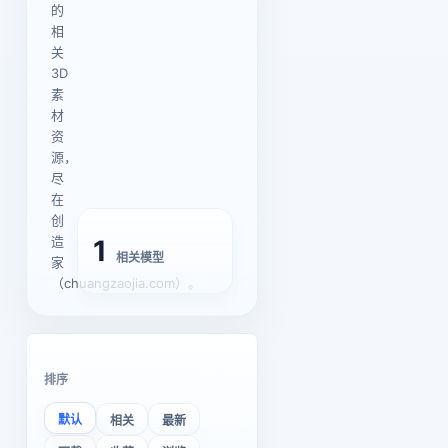
的
相
关
3D
素
材
资
源，
尽
在
创
造
1
相关模型
家
（chuangzaojia.com）。
排序
默认
相关
最新