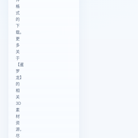
格
式
的
下
载。
更
多
关
于
【暹
罗
龙】
的
相
关
3D
素
材
资
源，
尽