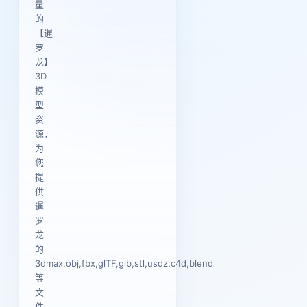
量
的
【暹
罗
龙】
3D
模
型
资
源，
为
您
提
供
暹
罗
龙
的
3dmax,obj,fbx,glTF,glb,stl,usdz,c4d,blend
等
文
件