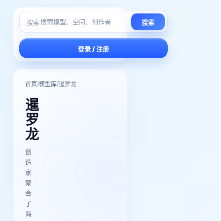
搜索
搜索
登录 / 注册
/
/
首页
模型库
暹罗龙
暹
罗
龙
创
造
家
聚
合
了
海