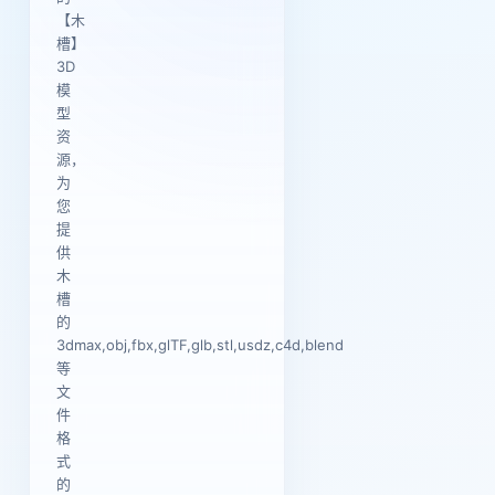
【木
槽】
3D
模
型
资
源，
为
您
提
供
木
槽
的
3dmax,obj,fbx,glTF,glb,stl,usdz,c4d,blend
等
文
件
格
式
的