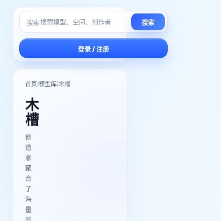
搜索
搜索
登录 / 注册
/
/
首页
模型库
木槽
木
槽
创
造
家
聚
合
了
海
量
的