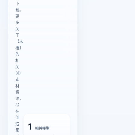
下
载。
更
多
关
于
【木
槽】
的
相
关
3D
素
材
资
源，
尽
在
创
造
1
相关模型
家