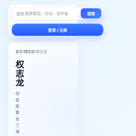
搜索
搜索
登录 / 注册
/
/
首页
模型库
权志龙
权
志
龙
创
造
家
聚
合
了
海