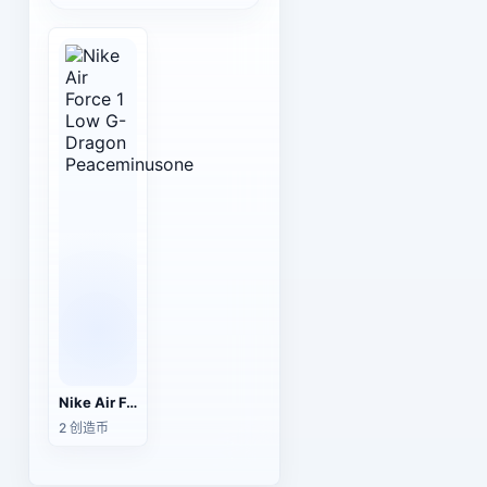
Nike Air Force 1 Low G-Dragon Peaceminusone
2 创造币