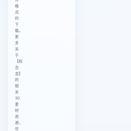
格
式
的
下
载。
更
多
关
于
【权
志
龙】
的
相
关
3D
素
材
资
源，
尽