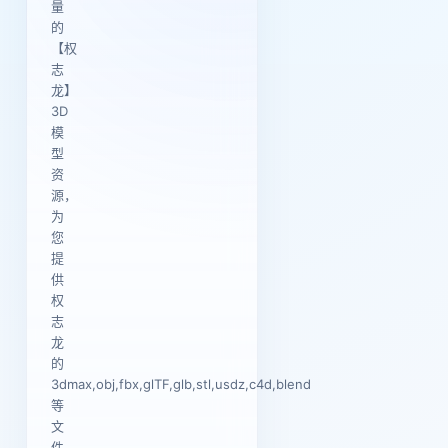
量
的
【权
志
龙】
3D
模
型
资
源，
为
您
提
供
权
志
龙
的
3dmax,obj,fbx,glTF,glb,stl,usdz,c4d,blend
等
文
件