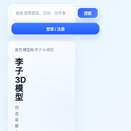
搜索
搜索
登录 / 注册
/
/
首页
模型库
李子3D模型
李
子
3D
模
型
创
造
家
聚