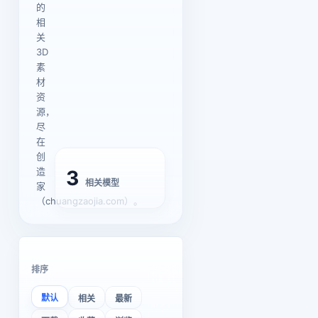
的
相
关
3D
素
材
资
源，
尽
在
创
造
3
相关模型
家
（chuangzaojia.com）。
排序
默认
相关
最新