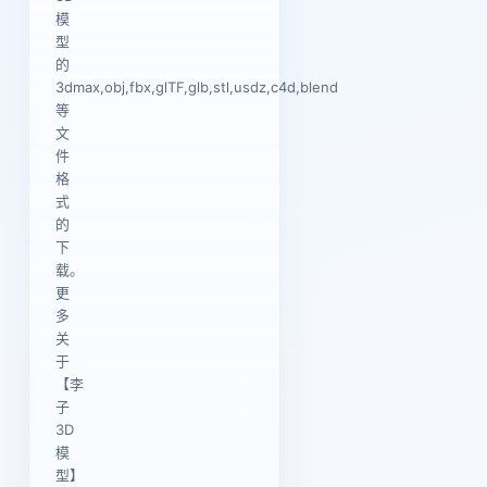
模
型
的
3dmax,obj,fbx,glTF,glb,stl,usdz,c4d,blend
等
文
件
格
式
的
下
载。
更
多
关
于
【李
子
3D
模
型】