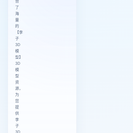
合
了
海
量
的
【李
子
3D
模
型】
3D
模
型
资
源，
为
您
提
供
李
子
3D