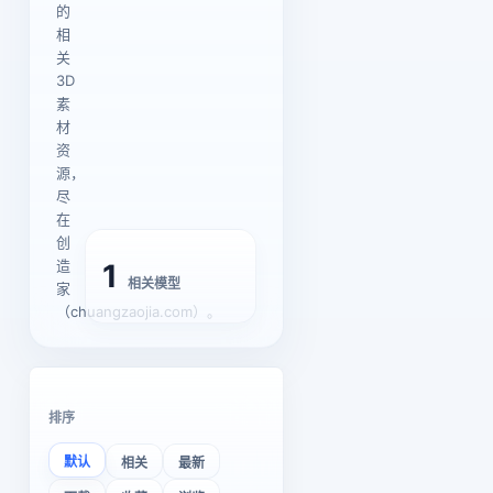
的
相
关
3D
素
材
资
源，
尽
在
创
造
1
相关模型
家
（chuangzaojia.com）。
排序
默认
相关
最新