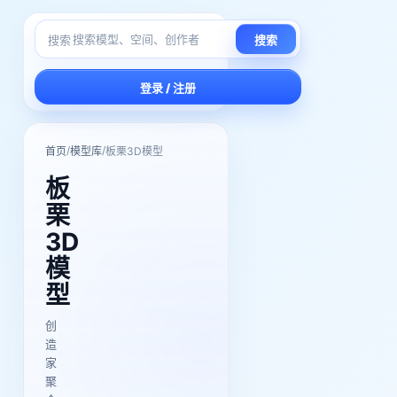
搜索
搜索
登录 / 注册
/
/
首页
模型库
板栗3D模型
板
栗
3D
模
型
创
造
家
聚