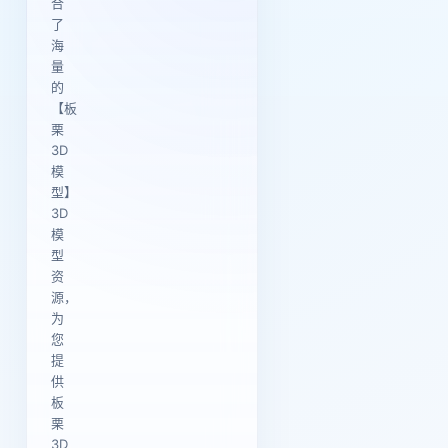
合
了
海
量
的
【板
栗
3D
模
型】
3D
模
型
资
源，
为
您
提
供
板
栗
3D