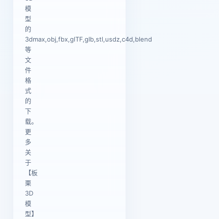
模
型
的
3dmax,obj,fbx,glTF,glb,stl,usdz,c4d,blend
等
文
件
格
式
的
下
载。
更
多
关
于
【板
栗
3D
模
型】