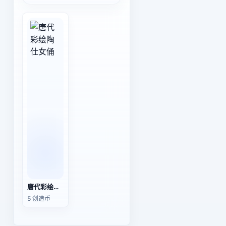
唐代彩绘陶仕女俑
5 创造币