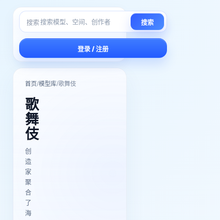
搜索
搜索
登录 / 注册
/
/
首页
模型库
歌舞伎
歌
舞
伎
创
造
家
聚
合
了
海