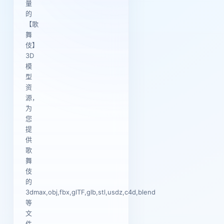
量
的
【歌
舞
伎】
3D
模
型
资
源，
为
您
提
供
歌
舞
伎
的
3dmax,obj,fbx,glTF,glb,stl,usdz,c4d,blend
等
文
件