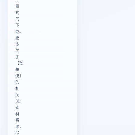
格
式
的
下
载。
更
多
关
于
【歌
舞
伎】
的
相
关
3D
素
材
资
源，
尽