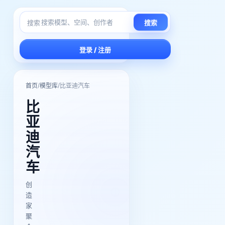
搜索
搜索
登录 / 注册
/
/
首页
模型库
比亚迪汽车
比
亚
迪
汽
车
创
造
家
聚