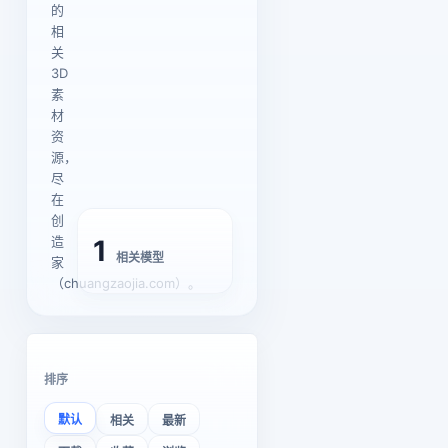
的
相
关
3D
素
材
资
源，
尽
在
创
造
1
相关模型
家
（chuangzaojia.com）。
排序
默认
相关
最新