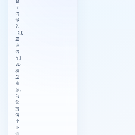
合
了
海
量
的
【比
亚
迪
汽
车】
3D
模
型
资
源，
为
您
提
供
比
亚
迪