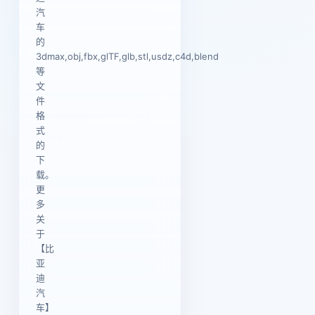
汽
车
的
3dmax,obj,fbx,glTF,glb,stl,usdz,c4d,blend
等
文
件
格
式
的
下
载。
更
多
关
于
【比
亚
迪
汽
车】