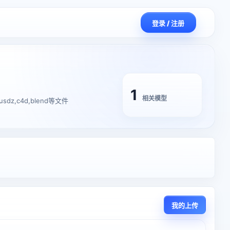
登录 / 注册
1
相关模型
dz,c4d,blend等文件
我的上传