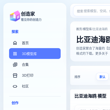
搜索
创造家
看见你的创造力
/
/
首页
模型库
比亚迪海鸥
探索
比亚迪海
首页
创造家聚合了海量的【比亚迪海
格式的下载。更多关于【比
3D模型库
合集
3D打印
排序
默认
社区
比亚迪海鸥 模型
创作