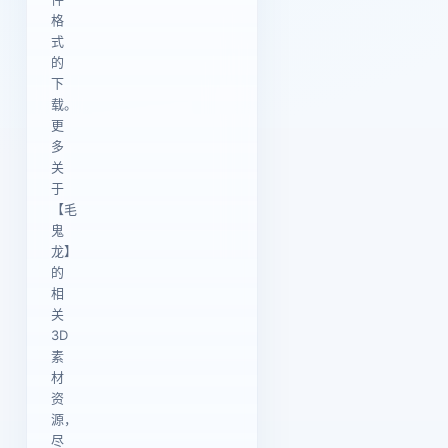
格
式
的
下
载。
更
多
关
于
【毛
鬼
龙】
的
相
关
3D
素
材
资
源，
尽