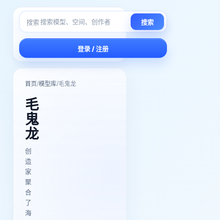
搜索
搜索
登录 / 注册
/
/
首页
模型库
毛鬼龙
毛
鬼
龙
创
造
家
聚
合
了
海