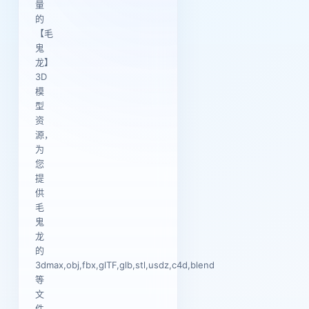
量
的
【毛
鬼
龙】
3D
模
型
资
源，
为
您
提
供
毛
鬼
龙
的
3dmax,obj,fbx,glTF,glb,stl,usdz,c4d,blend
等
文
件