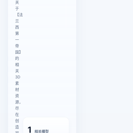
关
于
【法
兰
西
第
一
帝
国】
的
相
关
3D
素
材
资
源，
尽
在
创
造
1
相关模型