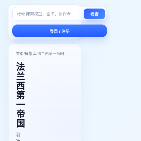
搜索
搜索
登录 / 注册
/
/
首页
模型库
法兰西第一帝国
法
兰
西
第
一
帝
国
创