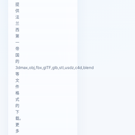
提
供
法
兰
西
第
一
帝
国
的
3dmax,obj,fbx,glTF,glb,stl,usdz,c4d,blend
等
文
件
格
式
的
下
载。
更
多