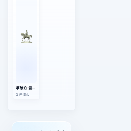
拿破仑·波拿巴的骑马像
3 创造币