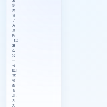
造
家
聚
合
了
海
量
的
【法
兰
西
第
一
帝
国】
3D
模
型
资
源，
为
您