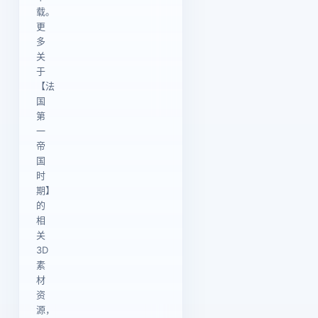
载。
更
多
关
于
【法
国
第
一
帝
国
时
期】
的
相
关
3D
素
材
资
源，