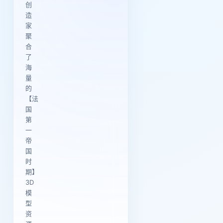
创
造
家
聚
合
了
海
量
的
【法
国
第
一
帝
国
时
期】
3D
模
型
资