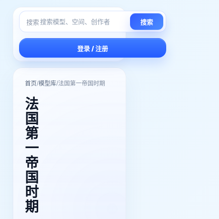
搜索
搜索
登录 / 注册
/
/
首页
模型库
法国第一帝国时期
法
国
第
一
帝
国
时
期