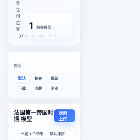
尽
在
创
造
1
相关模型
家
（chuangzaojia.com）。
排序
默认
相关
最新
下载
收藏
浏览
法国第一帝国时
我的
期 模型
上传
当前 1 个结果
默认排序