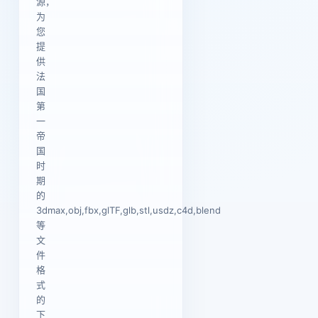
源，
为
您
提
供
法
国
第
一
帝
国
时
期
的
3dmax,obj,fbx,glTF,glb,stl,usdz,c4d,blend
等
文
件
格
式
的
下