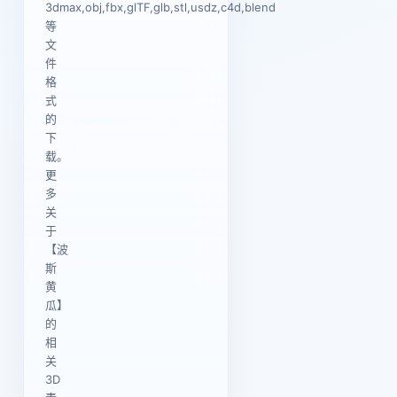
3dmax,obj,fbx,glTF,glb,stl,usdz,c4d,blend
等
文
件
格
式
的
下
载。
更
多
关
于
【波
斯
黄
瓜】
的
相
关
3D