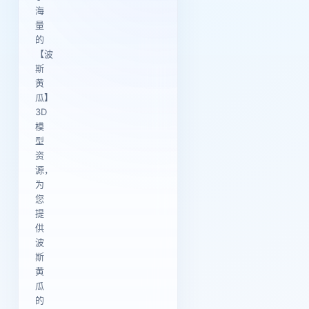
海
量
的
【波
斯
黄
瓜】
3D
模
型
资
源，
为
您
提
供
波
斯
黄
瓜
的