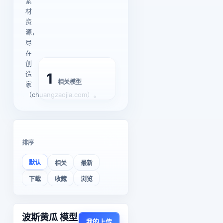
素
材
资
源，
尽
在
创
造
1
相关模型
家
（chuangzaojia.com）。
排序
默认
相关
最新
下载
收藏
浏览
波斯黄瓜 模型
我的上传