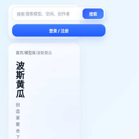
搜索
搜索
登录 / 注册
/
/
首页
模型库
波斯黄瓜
波
斯
黄
瓜
创
造
家
聚
合
了