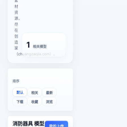
素
材
资
源，
尽
在
创
造
1
相关模型
家
（chuangzaojia.com）。
排序
默认
相关
最新
下载
收藏
浏览
消防器具 模型
我的上传