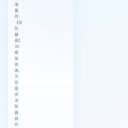
海
量
的
【消
防
器
具】
3D
模
型
资
源，
为
您
提
供
消
防
器
具
的