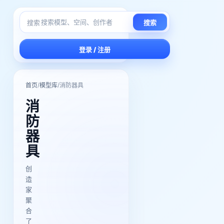
搜索
搜索
登录 / 注册
/
/
首页
模型库
消防器具
消
防
器
具
创
造
家
聚
合
了