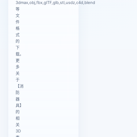
3dmax,obj,fbx,glTF,glb,stl,usdz,c4d,blend
等
文
件
格
式
的
下
载。
更
多
关
于
【消
防
器
具】
的
相
关
3D