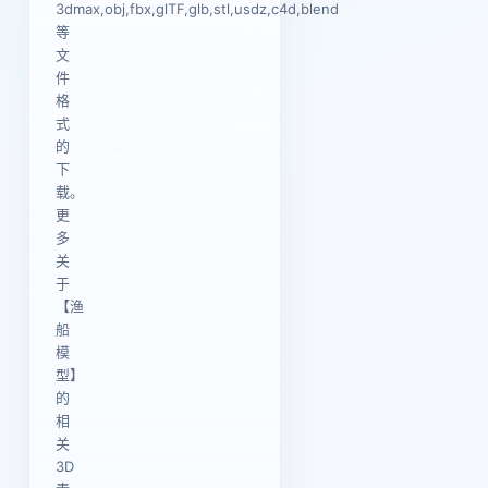
3dmax,obj,fbx,glTF,glb,stl,usdz,c4d,blend
等
文
件
格
式
的
下
载。
更
多
关
于
【渔
船
模
型】
的
相
关
3D