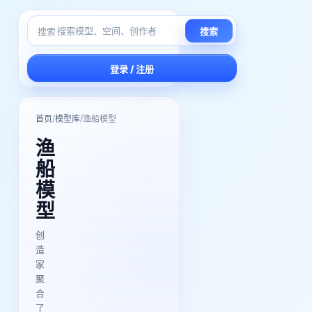
搜索
搜索
登录 / 注册
/
/
首页
模型库
渔船模型
渔
船
模
型
创
造
家
聚
合
了