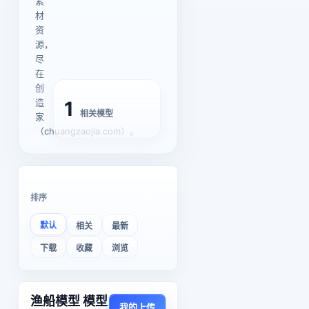
素
材
资
源，
尽
在
创
造
1
相关模型
家
（chuangzaojia.com）。
排序
默认
相关
最新
下载
收藏
浏览
渔船模型 模型
我的上传