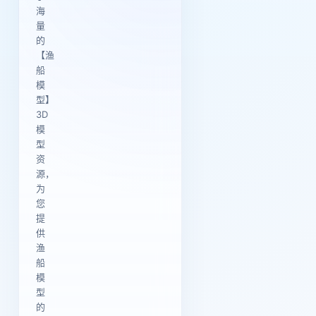
海
量
的
【渔
船
模
型】
3D
模
型
资
源，
为
您
提
供
渔
船
模
型
的