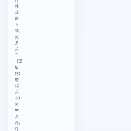
格
式
的
下
载。
更
多
关
于
【滑
板
帽】
的
相
关
3D
素
材
资
源，
尽