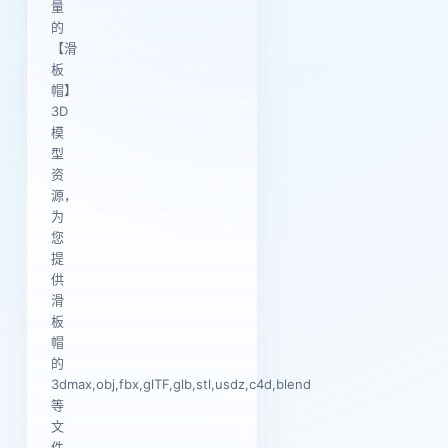
量
的
【滑
板
帽】
3D
模
型
资
源，
为
您
提
供
滑
板
帽
的
3dmax,obj,fbx,glTF,glb,stl,usdz,c4d,blend
等
文
件