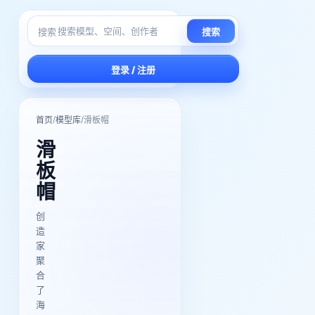
搜索
搜索
登录 / 注册
/
/
首页
模型库
滑板帽
滑
板
帽
创
造
家
聚
合
了
海