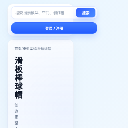
搜索
搜索
登录 / 注册
/
/
首页
模型库
滑板棒球帽
滑
板
棒
球
帽
创
造
家
聚