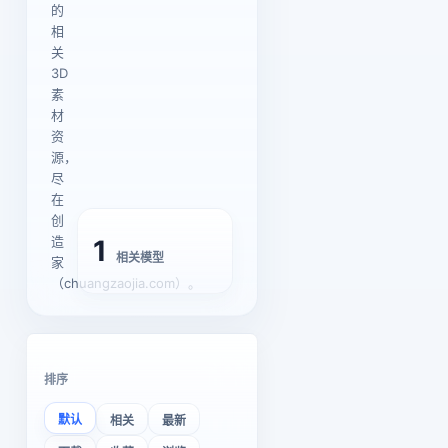
的
相
关
3D
素
材
资
源，
尽
在
创
造
1
相关模型
家
（chuangzaojia.com）。
排序
默认
相关
最新