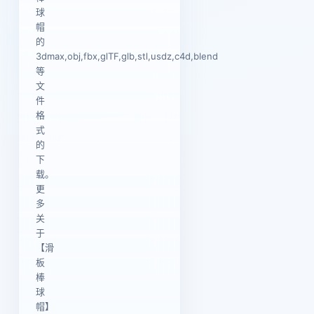
球
帽
的
3dmax,obj,fbx,glTF,glb,stl,usdz,c4d,blend
等
文
件
格
式
的
下
载。
更
多
关
于
【滑
板
棒
球
帽】