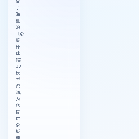
合
了
海
量
的
【滑
板
棒
球
帽】
3D
模
型
资
源，
为
您
提
供
滑
板
棒